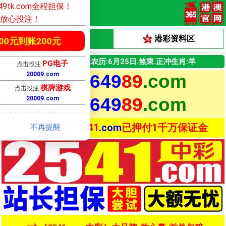
送
58
元
2541
元
中彩彩票由49图库849tk.com
请广大彩民放心投注！
澳彩资料区
港彩资料区
彩票（
2541.com
）特码
向本站押付1000万资
点击注册首存100元到账20
今:8月7日.
星期五.
农历:6月25日.煞東.正冲生肖:羊
必备！点击免费开户
649
89
.com
牢记：
PA视讯
点击投注
点击投注
送2541元
20009
.com
20009
649
89
.com
牢记：
捕鱼游戏
点击投注
点击投注
不再提醒
20009
.com
20009
站长担保
25
41
.com
已押付1千万保证金
博彩必备！值得选择！真正的大额