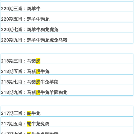
220期三肖：
鸡羊牛
220期五肖：
鸡羊牛狗龙
220期七肖：
鸡羊牛狗龙虎兔
220期九肖：
鸡羊牛狗龙虎兔马猪
218期 今年想要大暴富 64989.com 一定记【虎17准
】
218期三肖：
马猪
虎
218期五肖：
马猪
虎
牛兔
218期七肖：
马猪
虎
牛兔羊鼠
218期九肖：
马猪
虎
牛兔羊鼠狗龙
217期 今年想要大暴富 64989.com 一定记【蛇26准
】
217期三肖：
蛇
牛龙
217期五肖：
蛇
牛龙兔鸡