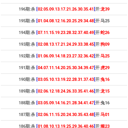
196期:杀
[
02.05.09.13.17.21.26.30.35.41
]
开
:龙39
195期:杀
[
01.04.08.12.16.20.25.29.34.48
]
开
:
马25
194期:杀
[
07.11.15.19.23.28.32.37.40.49
]
开
:蛇26
193期:杀
[
02.08.13.17.21.24.29.33.38.45
]
开
:狗09
192期:杀
[
01.06.09.14.18.23.27.32.36.42
]
开
:马25
191期:杀
[
04.07.11.14.20.25.30.34.39.47
]
开
:虎29
190期:杀
[
03.05.10.13.19.22.28.31.37.43
]
开
:兔16
189期:杀
[
02.06.12.18.24.26.33.35.41.46
]
开
:龙15
188期:杀
[
03.05.09.14.16.21.28.34.41.47
]
开
:
兔16
187期:杀
[
02.06.11.15.20.24.30.35.43.48
]
开
:马01
186期:杀
[
01.08.10.13.19.25.29.36.40.46
]
开
:猴23