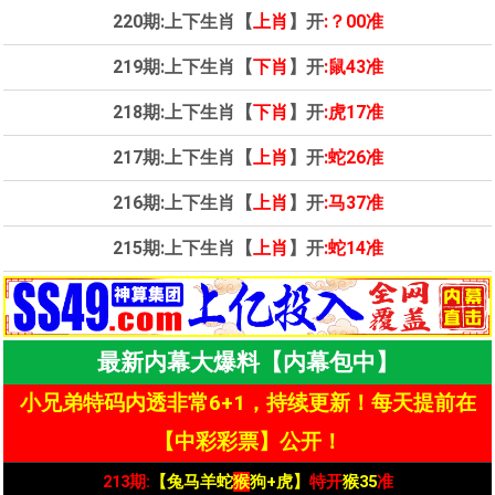
220期:上下生肖【
上肖
】开
:？00准
219期:上下生肖【
下肖
】开
:鼠43准
218期:上下生肖【
下肖
】开
:虎17准
217期:上下生肖【
上肖
】开
:蛇26准
216期:上下生肖【
上肖
】开
:马37准
215期:上下生肖【
上肖
】开
:蛇14准
最新内幕大爆料【内幕包中】
小兄弟特码内透非常6+
1
，
持
续更新！每天提前在
【中彩彩票】公开！
213期:
【兔马羊蛇
猴
狗+虎】
特开
猴35
准