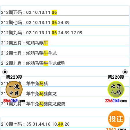
212期 今年想要大暴富 64989.com 一定记【牛06准
】
212期五码：
02.10.13.11.
06
212期七码：
02.10.13.11.
06
.24.39
212期九码：
02.10.13.11.
06
.24.39.17.09
212期五肖：
蛇鸡马猴
牛
212期七肖：
蛇鸡马猴
牛
羊龙
212期九肖：
蛇鸡马猴
牛
羊龙虎狗
211期 今年想要大暴富 64989.com 一定记【马01准
】
✖️
✖️
第
220
期
第
220
期
211期五肖：
羊牛兔
马
猪
211期七肖：
羊牛兔
马
猪鼠龙
211期九肖：
羊牛兔
马
猪鼠龙虎鸡
210期 今年想要大暴富 64989.com 一定记【马49准
】
210期七码：
35.31.44.16.10.
49
.26