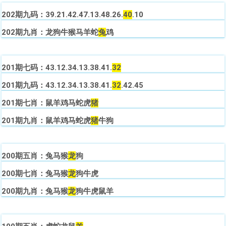
202期九码：
39.21.42.47.13.48.26.
40
.10
202期九肖：
龙狗牛猴马羊蛇
兔
鸡
201期 今年想要大暴富 64989.com 一定记【猪32准
】
201期七码：
43.12.34.13.38.41.
32
201期九码：
43.12.34.13.38.41.
32
.42.45
201期七肖：
鼠羊鸡马蛇虎
猪
201期九肖：
鼠羊鸡马蛇虎
猪
牛狗
200期 今年想要大暴富 64989.com 一定记【龙39准
】
200期五肖：
兔马猴
龙
狗
200期七肖：
兔马猴
龙
狗牛虎
200期九肖：
兔马猴
龙
狗牛虎鼠羊
199期 今年想要大暴富 64989.com 一定记【羊36准
】