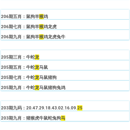
206期 今年想要大暴富 64989.com 一定记【猴47准
】
206期五肖：
鼠狗羊
猴
鸡
206期七肖：
鼠狗羊
猴
鸡龙虎
206期九肖：
鼠狗羊
猴
鸡龙虎兔牛
205期 今年想要大暴富 64989.com 一定记【龙03准
】
205期三肖：
牛蛇
龙
205期五肖：
牛蛇
龙
马鼠
205期七肖：
牛蛇
龙
马鼠猪狗
205期九肖：
牛蛇
龙
马鼠猪狗兔鸡
203期 今年想要大暴富 64989.com 一定记【马25准
】
203期九码：
20.47.29.18.43.02.16.09.
25
203期九肖：
猪猴虎牛鼠蛇兔狗
马
202期 今年想要大暴富 64989.com 一定记【兔40准
】