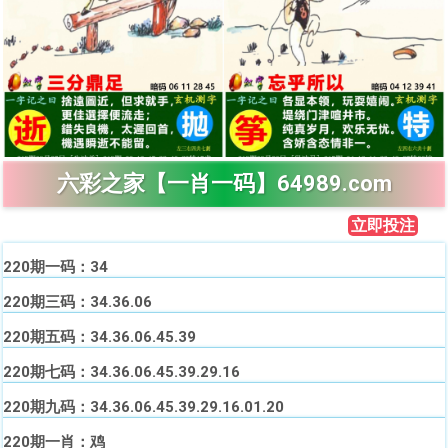
六彩之家【一肖一码】64989.com
220期 今年想要大暴富 64989.com 一定记【
立即投注
】
220期一码：
34
220期三码：
34.36.06
220期五码：
34.36.06.45.39
220期七码：
34.36.06.45.39.29.16
220期九码：
34.36.06.45.39.29.16.01.20
220期一肖：
鸡