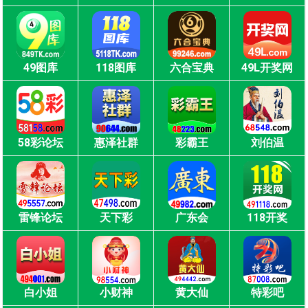
49图库
118图库
六合宝典
49L开奖网
58彩论坛
惠泽社群
彩霸王
刘伯温
雷锋论坛
天下彩
广东会
118开奖
白小姐
小财神
黄大仙
特彩吧