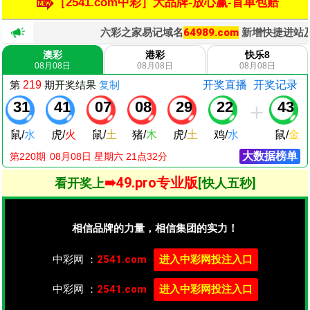
［2541.com中彩］大品牌-放心赢-首单包赔
六彩之家易记域名
64989.com
新增快捷进站及自定
澳彩
港彩
快乐8
08月08日
08月08日
08月08日
第
219
期
开奖结果
复制
开奖直播
开奖记录
31
41
07
08
29
22
43
鼠
/
水
虎
/
火
鼠
/
土
猪
/
木
虎
/
土
鸡
/
水
鼠
/
金
大数据榜单
第220期
08
月
08
日 星期
六
21点32分
➠49.pro专业版
看开奖上
[快人五秒]
相信品牌的力量，相信集团的实力！
中彩网 ：
2541.com
进入中彩网投注入口
中彩网 ：
2541.com
进入中彩网投注入口