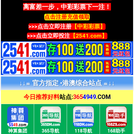
离富差一步，中彩彩票下一注！
点击注册充值领取
>>>点击立即注册
【中彩彩票】
>>>点击立即投注
【2541.com】
↓↓≌ 官方指定 •
港澳综合站点 ≌↓↓
今日推荐好料
站点:
365
4949
.COM
神算集团
365导航
118导航
168助手